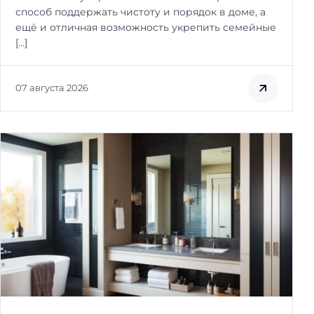
способ поддержать чистоту и порядок в доме, а
ещё и отличная возможность укрепить семейные
[…]
07 августа 2026
Н
а
й
т
и