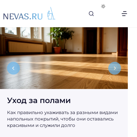
В
с
е
с
е
к
р
е
т
ы
Уход за полами
л
е
Как правильно ухаживать за разными видами
г
напольных покрытий, чтобы они оставались
к
красивыми и служили долго
о
й