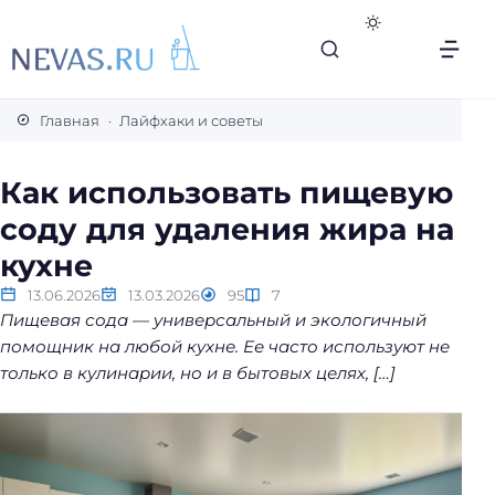
В
с
Главная
Лайфхаки и советы
е
с
Как использовать пищевую
е
соду для удаления жира на
к
р
кухне
е
13.06.2026
13.03.2026
95
7
т
Пищевая сода — универсальный и экологичный
ы
помощник на любой кухне. Ее часто используют не
л
только в кулинарии, но и в бытовых целях, […]
е
г
к
о
й