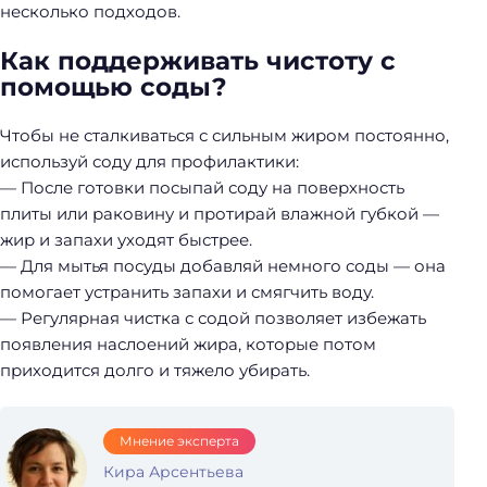
несколько подходов.
Как поддерживать чистоту с
помощью соды?
Чтобы не сталкиваться с сильным жиром постоянно,
используй соду для профилактики:
— После готовки посыпай соду на поверхность
Н
плиты или раковину и протирай влажной губкой —
а
жир и запахи уходят быстрее.
й
— Для мытья посуды добавляй немного соды — она
т
помогает устранить запахи и смягчить воду.
и
— Регулярная чистка с содой позволяет избежать
:
появления наслоений жира, которые потом
приходится долго и тяжело убирать.
Мнение эксперта
Кира Арсентьева