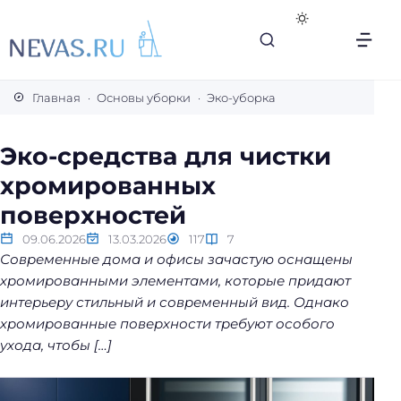
В
с
Главная
Основы уборки
Эко-уборка
е
с
Эко-средства для чистки
е
хромированных
к
р
поверхностей
е
09.06.2026
13.03.2026
117
7
т
Современные дома и офисы зачастую оснащены
ы
хромированными элементами, которые придают
л
интерьеру стильный и современный вид. Однако
е
хромированные поверхности требуют особого
г
ухода, чтобы […]
к
о
й