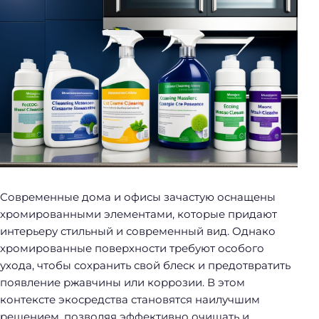
у
б
о
р
к
и
Современные дома и офисы зачастую оснащены
хромированными элементами, которые придают
интерьеру стильный и современный вид. Однако
хромированные поверхности требуют особого
ухода, чтобы сохранить свой блеск и предотвратить
появление ржавчины или коррозии. В этом
контексте экосредства становятся наилучшим
решением, позволяя эффективно очищать и