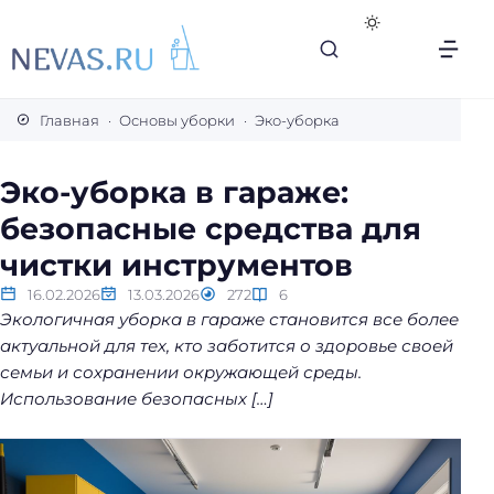
В
с
Главная
Основы уборки
Эко-уборка
е
с
Эко-уборка в гараже:
е
безопасные средства для
к
р
чистки инструментов
е
16.02.2026
13.03.2026
272
6
т
Экологичная уборка в гараже становится все более
ы
актуальной для тех, кто заботится о здоровье своей
л
семьи и сохранении окружающей среды.
е
Использование безопасных […]
г
к
о
й