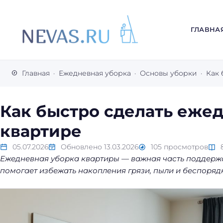
ГЛАВНА
В
с
Главная
Ежедневная уборка
Основы уборки
Как 
е
с
е
Как быстро сделать еже
к
квартире
р
е
05.07.2026
Обновлено
13.03.2026
105
просмотров
т
Ежедневная уборка квартиры — важная часть поддерж
ы
помогает избежать накопления грязи, пыли и беспорядка
л
е
г
к
о