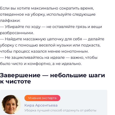
Если вы хотите максимально сократить время,
отведенное на уборку, используйте следующие
лайфхаки:
— Убирайте по ходу — не оставляйте грязь и вещи
разбросанными.
— Найдите массажную цепочку для себя — делайте
уборку с помощью веселой музыки или подкаста,
чтобы процесс казался менее монотонным.
— Не зацикливайтесь на идеале — важно, чтобы
было чисто и комфортно, а не идеально.
Завершение — небольшие шаги
к чистоте
Н
а
Мнение эксперта
й
Кира Арсентьева
т
Уборка лучший способ отдохнуть от работы
и