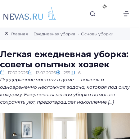
В
с
Главная
Ежедневная уборка
Основы уборки
е
с
Легкая ежедневная уборка:
е
советы опытных хозяек
к
р
17.02.2026
13.03.2026
259
6
е
Поддержание чистоты в доме — важная и
т
одновременно несложная задача, которая под силу
ы
каждому. Ежедневная легкая уборка помогает
л
сохранять уют, предотвращает накопление […]
е
г
к
о
й