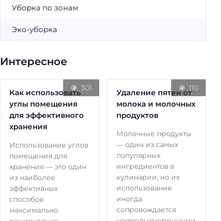
Уборка по зонам
Эко-уборка
Интересное
301
110
Как использовать
Удаление пятен от
углы помещения
молока и молочных
для эффективного
продуктов
хранения
Молочные продукты
— один из самых
Использование углов
популярных
помещения для
ингредиентов в
хранения — это один
кулинарии, но их
из наиболее
использование
эффективных
иногда
способов
сопровождается
максимально
непреднамеренными
рационально