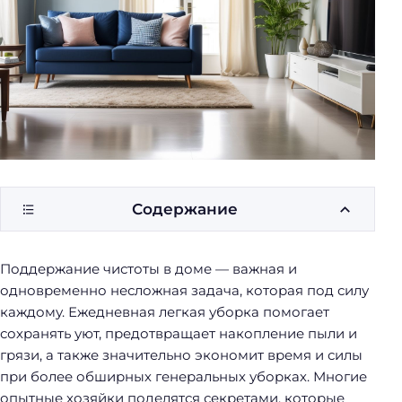
у
б
о
р
к
и
Содержание
Поддержание чистоты в доме — важная и
одновременно несложная задача, которая под силу
каждому. Ежедневная легкая уборка помогает
сохранять уют, предотвращает накопление пыли и
грязи, а также значительно экономит время и силы
при более обширных генеральных уборках. Многие
опытные хозяйки поделятся секретами, которые