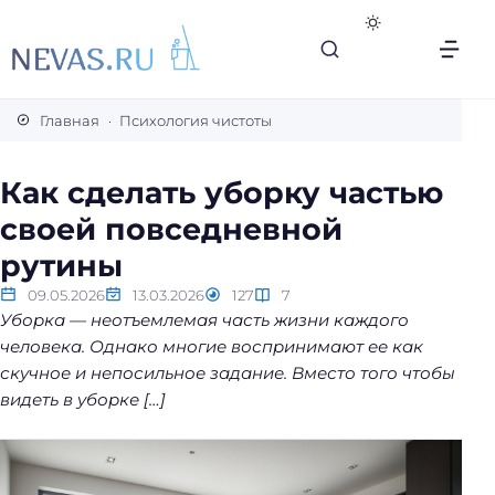
В
с
Главная
Психология чистоты
е
с
Как сделать уборку частью
е
своей повседневной
к
р
рутины
е
09.05.2026
13.03.2026
127
7
т
Уборка — неотъемлемая часть жизни каждого
ы
человека. Однако многие воспринимают ее как
л
скучное и непосильное задание. Вместо того чтобы
е
видеть в уборке […]
г
к
о
й