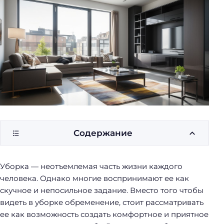
у
б
о
р
к
и
Содержание
Уборка — неотъемлемая часть жизни каждого
человека. Однако многие воспринимают ее как
скучное и непосильное задание. Вместо того чтобы
видеть в уборке обременение, стоит рассматривать
ее как возможность создать комфортное и приятное