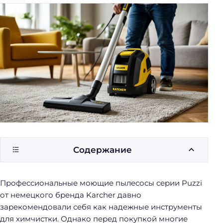
у
б
о
р
к
и
Содержание
Профессиональные моющие пылесосы серии Puzzi
от немецкого бренда Karcher давно
зарекомендовали себя как надежные инструменты
для химчистки. Однако перед покупкой многие