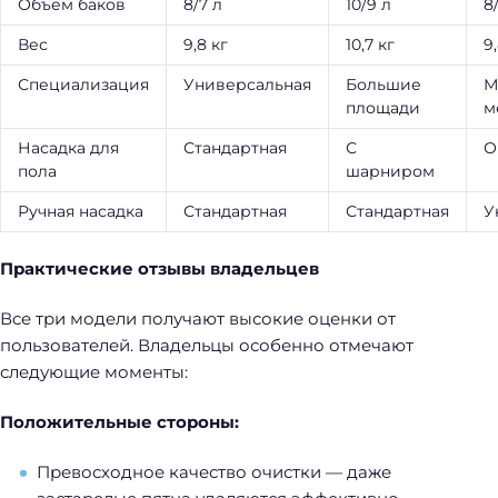
Объем баков
8/7 л
10/9 л
8
Вес
9,8 кг
10,7 кг
9
Специализация
Универсальная
Большие
М
площади
м
Насадка для
Стандартная
С
О
пола
шарниром
Ручная насадка
Стандартная
Стандартная
У
Практические отзывы владельцев
Все три модели получают высокие оценки от
пользователей. Владельцы особенно отмечают
следующие моменты:
Положительные стороны:
Превосходное качество очистки — даже