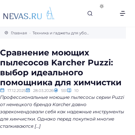
В
с
Главная
Техника и гаджеты для уборки
е
с
Сравнение моющих
е
пылесосов Karcher Puzzi:
к
р
выбор идеального
е
помощника для химчистки
т
ы
17.12.2025
28.03.2026
551
10
Профессиональные моющие пылесосы серии Puzzi
л
от немецкого бренда Karcher давно
е
зарекомендовали себя как надежные инструменты
г
для химчистки. Однако перед покупкой многие
к
сталкиваются […]
о
й