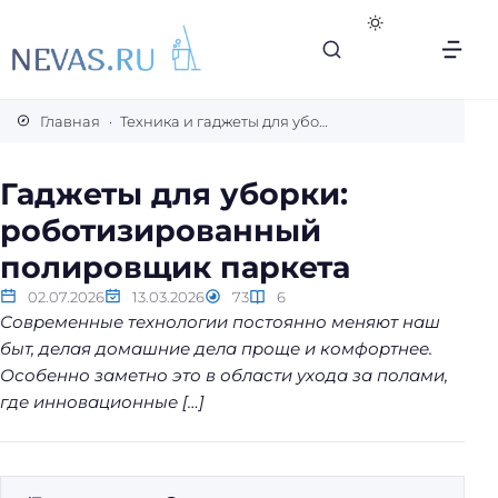
В
с
Главная
Техника и гаджеты для уборки
е
с
Гаджеты для уборки:
е
роботизированный
к
р
полировщик паркета
е
02.07.2026
13.03.2026
73
6
т
Современные технологии постоянно меняют наш
ы
быт, делая домашние дела проще и комфортнее.
л
Особенно заметно это в области ухода за полами,
е
где инновационные […]
г
к
о
й