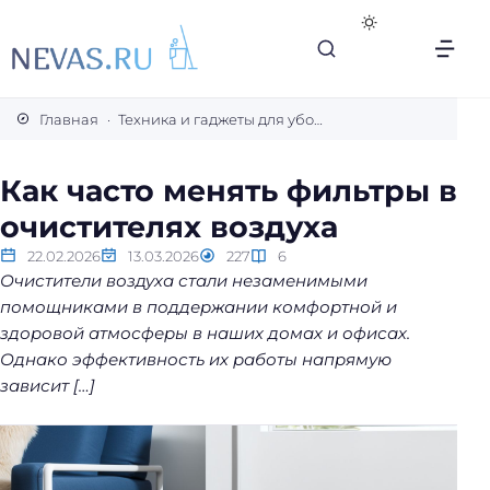
В
с
Главная
Техника и гаджеты для уборки
е
с
Как часто менять фильтры в
е
очистителях воздуха
к
р
22.02.2026
13.03.2026
227
6
е
Очистители воздуха стали незаменимыми
т
помощниками в поддержании комфортной и
ы
здоровой атмосферы в наших домах и офисах.
л
Однако эффективность их работы напрямую
е
зависит […]
г
к
о
й