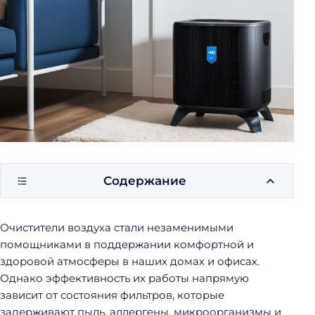
у
б
о
р
к
и
Содержание
Очистители воздуха стали незаменимыми
помощниками в поддержании комфортной и
здоровой атмосферы в наших домах и офисах.
Однако эффективность их работы напрямую
зависит от состояния фильтров, которые
задерживают пыль, аллергены, микроорганизмы и