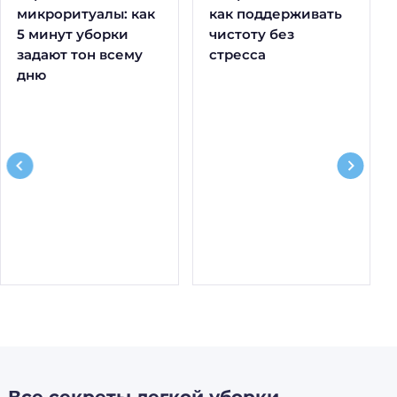
микроритуалы: как
как поддерживать
5 минут уборки
чистоту без
задают тон всему
стресса
дню
Все секреты легкой уборки