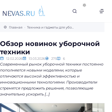
В
с
Главная
Техника и гаджеты для уборки
е
с
Обзор новинок уборочной
е
техники
к
р
12.02.2026
13.03.2026
275
6
е
Современный рынок уборочной техники постоянно
т
пополняется новыми моделями, которые
ы
отличаются высокой эффективностью и
л
инновационными технологиями. Производители
е
стремятся предложить решения, позволяющие
г
значительно ускорить […]
к
о
й