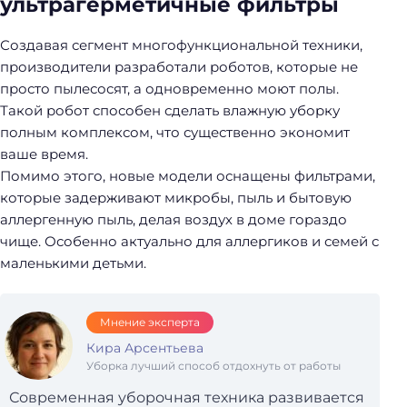
ультрагерметичные фильтры
Создавая сегмент многофункциональной техники,
производители разработали роботов, которые не
просто пылесосят, а одновременно моют полы.
Такой робот способен сделать влажную уборку
полным комплексом, что существенно экономит
Н
ваше время.
а
Помимо этого, новые модели оснащены фильтрами,
й
которые задерживают микробы, пыль и бытовую
т
аллергенную пыль, делая воздух в доме гораздо
и
чище. Особенно актуально для аллергиков и семей с
:
маленькими детьми.
Мнение эксперта
Кира Арсентьева
Уборка лучший способ отдохнуть от работы
Современная уборочная техника развивается