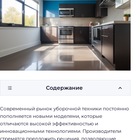
у
б
о
р
к
и
Содержание
Современный рынок уборочной техники постоянно
пополняется новыми моделями, которые
отличаются высокой эффективностью и
инновационными технологиями. Производители
стремятся предложить решения, позволяющие