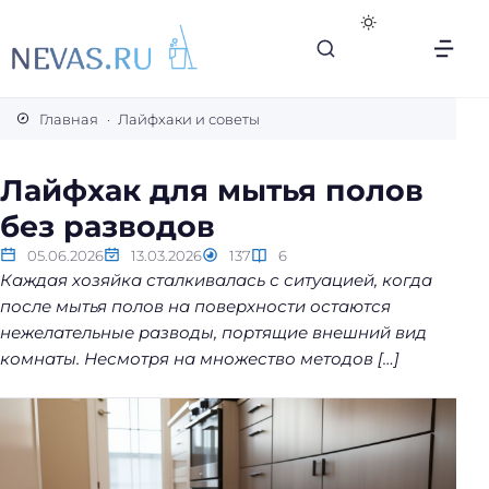
В
с
Главная
Лайфхаки и советы
е
с
Лайфхак для мытья полов
е
без разводов
к
р
05.06.2026
13.03.2026
137
6
е
Каждая хозяйка сталкивалась с ситуацией, когда
т
после мытья полов на поверхности остаются
ы
нежелательные разводы, портящие внешний вид
л
комнаты. Несмотря на множество методов […]
е
г
к
о
й