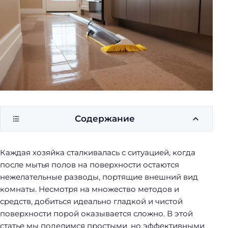
у
б
о
р
к
и
Содержание
Каждая хозяйка сталкивалась с ситуацией, когда
после мытья полов на поверхности остаются
нежелательные разводы, портящие внешний вид
комнаты. Несмотря на множество методов и
средств, добиться идеально гладкой и чистой
поверхности порой оказывается сложно. В этой
статье мы поделимся простыми, но эффективными