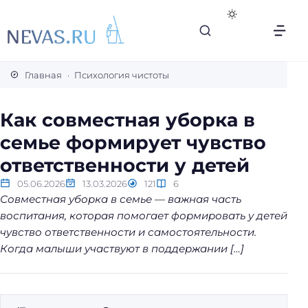
В
с
Главная
Психология чистоты
е
с
Как совместная уборка в
е
семье формирует чувство
к
р
ответственности у детей
е
05.06.2026
13.03.2026
121
6
т
Совместная уборка в семье — важная часть
ы
воспитания, которая помогает формировать у детей
л
чувство ответственности и самостоятельности.
е
Когда малыши участвуют в поддержании […]
г
к
о
й