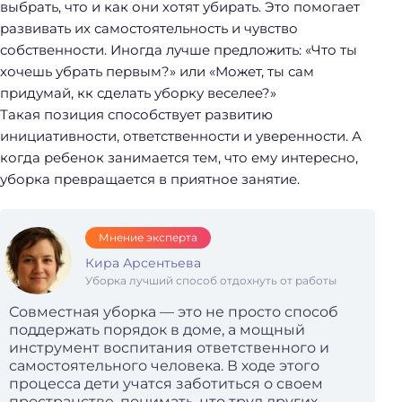
выбрать, что и как они хотят убирать. Это помогает
развивать их самостоятельность и чувство
собственности. Иногда лучше предложить: «Что ты
хочешь убрать первым?» или «Может, ты сам
придумай, кк сделать уборку веселее?»
Такая позиция способствует развитию
инициативности, ответственности и уверенности. А
когда ребенок занимается тем, что ему интересно,
уборка превращается в приятное занятие.
Н
а
Мнение эксперта
й
Кира Арсентьева
т
Уборка лучший способ отдохнуть от работы
и
:
Совместная уборка — это не просто способ
поддержать порядок в доме, а мощный
инструмент воспитания ответственного и
самостоятельного человека. В ходе этого
процесса дети учатся заботиться о своем
пространстве, понимать, что труд других