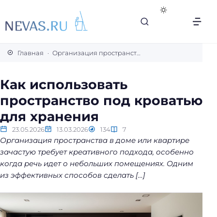
В
с
Главная
Организация пространства
е
с
Как использовать
е
пространство под кроватью
к
р
для хранения
е
23.05.2026
13.03.2026
134
7
т
Организация пространства в доме или квартире
ы
зачастую требует креативного подхода, особенно
л
когда речь идет о небольших помещениях. Одним
е
из эффективных способов сделать […]
г
к
о
й