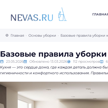
ГЛАВНА
В
с
Главная
Основы уборки
Базовые правила уборки 
е
с
е
Базовые правила уборки
к
р
23.05.2026
Обновлено
13.03.2026
112
просмотров
Кухня — это сердце дома, где каждая деталь должна бы
е
гигиеничности и комфортного использования. Правильн
т
ы
л
е
г
к
о