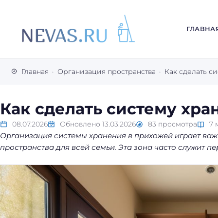
ГЛАВНА
В
с
Главная
Организация пространства
Как сделать с
е
с
е
Как сделать систему хра
к
р
08.07.2026
Обновлено
13.03.2026
83
просмотра
7
Организация системы хранения в прихожей играет важ
е
пространства для всей семьи. Эта зона часто служит пе
т
ы
л
е
г
к
о