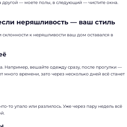
а другой — моете полы, в следующий — чистите окна.
если неряшливость — ваш стиль
ри склонности к неряшливости ваш дом оставался в
её
а. Например, вешайте одежду сразу, после прогулки —
ет много времени, зато через несколько дней всё станет
что-то упало или разлилось. Уже через пару недель всё
й.
ы