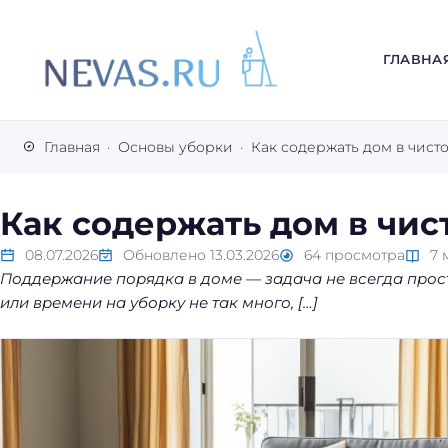
ГЛАВНА
В
с
Главная
Основы уборки
Как содержать дом в чисто
е
с
е
Как содержать дом в чист
к
р
08.07.2026
Обновлено
13.03.2026
64
просмотра
7
Поддержание порядка в доме — задача не всегда прос
е
или времени на уборку не так много, […]
т
ы
л
е
г
к
о