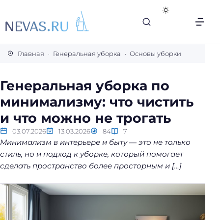
В
с
Главная
Генеральная уборка
Основы уборки
е
с
Генеральная уборка по
е
минимализму: что чистить
к
р
и что можно не трогать
е
03.07.2026
13.03.2026
84
7
т
Минимализм в интерьере и быту — это не только
ы
стиль, но и подход к уборке, который помогает
л
сделать пространство более просторным и […]
е
г
к
о
й