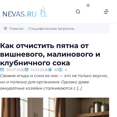
В
с
Главная
Специфические загрязнения
е
с
Как отчистить пятна от
е
вишневого, малинового и
к
р
клубничного сока
е
03.07.2026
13.03.2026
83
6
т
Свежие ягоды и соки из них — это не только вкусно,
ы
но и полезно для организма. Однако даже
л
аккуратные хозяйки сталкиваются с […]
е
г
к
о
й