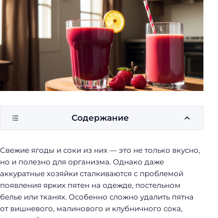
у
б
о
р
к
и
Содержание
Свежие ягоды и соки из них — это не только вкусно,
но и полезно для организма. Однако даже
аккуратные хозяйки сталкиваются с проблемой
появления ярких пятен на одежде, постельном
белье или тканях. Особенно сложно удалить пятна
от вишневого, малинового и клубничного сока,