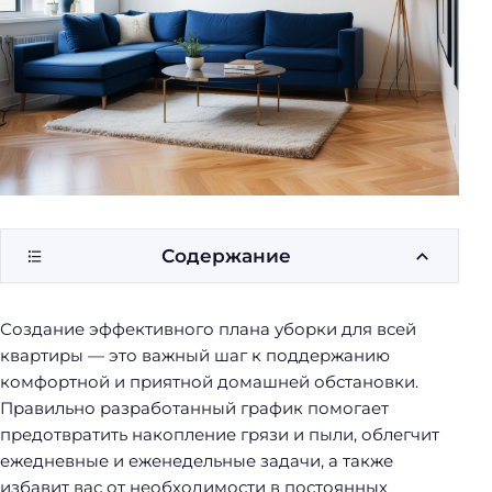
у
б
о
р
к
и
Содержание
Создание эффективного плана уборки для всей
квартиры — это важный шаг к поддержанию
комфортной и приятной домашней обстановки.
Правильно разработанный график помогает
предотвратить накопление грязи и пыли, облегчит
ежедневные и еженедельные задачи, а также
избавит вас от необходимости в постоянных