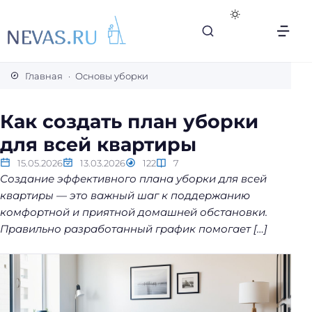
В
с
Главная
Основы уборки
е
с
Как создать план уборки
е
для всей квартиры
к
р
15.05.2026
13.03.2026
122
7
е
Создание эффективного плана уборки для всей
т
квартиры — это важный шаг к поддержанию
ы
комфортной и приятной домашней обстановки.
л
Правильно разработанный график помогает […]
е
г
к
о
й